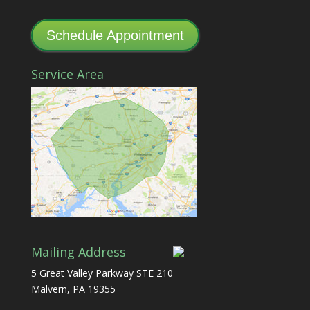
Schedule Appointment
Service Area
Mailing Address
5 Great Valley Parkway STE 210
Malvern, PA 19355