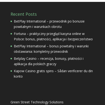
Recent Posts
BetPlay International – przewodnik po bonusie
powitalnym i warunkach obrotu
Fortuna – praktyczny przegląd kasyna online w
Polsce: bonus, płatności, aplikacja i bezpieczeństwo
BetPlay International – bonus powitalny i warunki
obstawiania: kompletny przewodnik
Betplay Casino – recenzja, bonusy, płatności i
aplikacja dla polskich graczy
Kapow Casino gratis spins – Sådan verificerer du din
konto
Green Street Technology Solutions