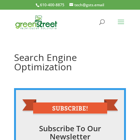
610-400-8875
tech@gsts.email
Search Engine
Optimization
Subscribe To Our
Newsletter